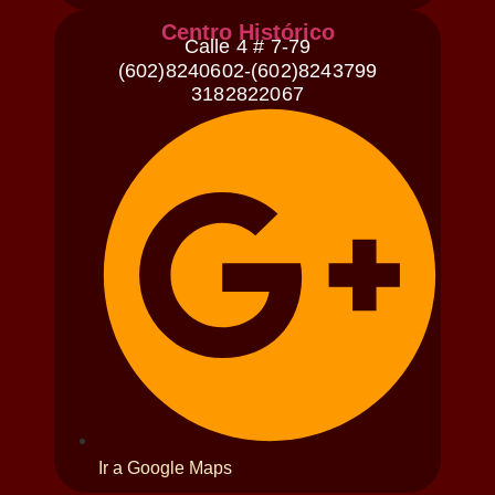
Centro Histórico
Calle 4 # 7-79
(602)8240602-(602)8243799
3182822067
Ir a Google Maps