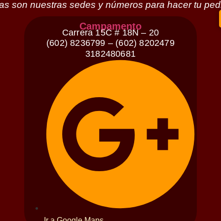
as son nuestras sedes y números para hacer tu ped
Campamento
Carrera 15C # 18N – 20
(602) 8236799 – (602) 8202479
3182480681
Ir a Google Maps