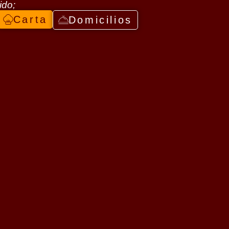
ido;
Carta
Domicilios