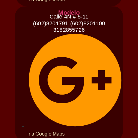
Modelo
Calle 4N # 5-11
(602)8201791-(602)8201100
3182855726
Ir a Google Maps